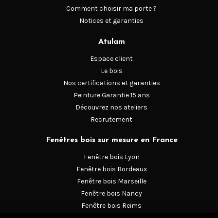
assemblage traditionnel
Comment choisir ma porte ?
Notices et garanties
des vantaux à double enfourchement, plus résistant que
le montage mécanique. La conception se veut à
Atulam
recouvrement et le ferrage des battants se réalise avec
Espace client
des fiches réglables personnalisables.
Le bois
Nos certifications et garanties
Le vitrage est conditionné à l’épaisseur des vantaux :
Peinture Garantie 15 ans
plus il est dense, plus les performances thermiques,
Découvrez nos ateliers
sonores et de sécurité sont renforcées. Le
vitrage
Recrutement
spécifique
Fenêtres bois sur mesure en France
et le
double vitrage
Fenêtre bois Lyon
Fenêtre bois Bordeaux
sont composés de gaz argon augmentant l’efficacité de
Fenêtre bois Marseille
l’isolation thermique de vos menuiseries. Toutefois, si
Fenêtre bois Nancy
vous habitez dans un lieu bruyant, privilégiez la pose
Fenêtre bois Reims
d’un vitrage feuilleté acoustique spécialement conçu
Fenêtre bois Strasbourg