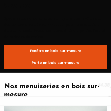
Creuse
Spécialistes du
bois
, nous fabriquons des
fenêtres
et
des
portes d’entrée sur-mesure
, pour la rénovation
d’appartements haussmanniens, d’hôtels particuliers et
de maisons de maître.
Fenêtre en bois sur-mesure
Porte en bois sur-mesure
Nos menuiseries en bois sur-
mesure