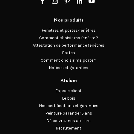
Portes d’entrée
Nos produits
Chez Atulam, nous vous offrons plusieurs possibilités
Fenêtres et portes-fenêtres
de choix et de fabrication de vos
portes d’entrée
Comment choisir ma fenêtre ?
Attestation de performance fenêtres
. Ainsi, vous pouvez personnaliser, reproduire un
modèle
Portes
existant
Comment choisir ma porte ?
Notices et garanties
, ou encore imaginer une porte d’entrée selon le style
architectural voulu. En l’occurrence, votre choix peut se
Atulam
faire entre plusieurs gammes, à savoir les
Espace client
Contemporaines, les Traditionnelles et les Fermières.
Le bois
Nos certifications et garanties
- Les
portes d’entrée Atulam de la
gamme
Peinture Garantie 15 ans
Contemporaine
Découvrez nos ateliers
Recrutement