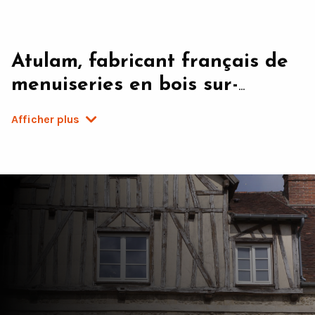
Atulam, fabricant français de
menuiseries en bois sur-
mesure
Afficher plus
Dirigée depuis 1997 par Xavier Lecompte, Atulam est une
entreprise spécialisée dans
la fabrication
de menuiseries en bois. Précisément, nous fabriquons
des fenêtres et des portes d’entrée sur-mesure, pour la
rénovation d’appartements haussmanniens, d’hôtels
particuliers et de maisons de maître.
Notre savoir-faire allie artisanat et industrie et se veut
typiquement français. C’est donc à juste titre que la