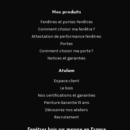
différentes catégories lorsque l’on évoque les ouvertures
Nos produits
d’accès secondaires :
Fenêtres et portes-fenêtres
- La
porte de service
Comment choisir ma fenêtre ?
Attestation de performance fenêtres
: Passage fonctionnel vers un garage, une buanderie, un
Portes
cellier ou une cave.
Comment choisir ma porte ?
Notices et garanties
- La
porte de jardin
Atulam
: Séparation communiquant avec un espace de verdure,
Espace client
une terrasse ou une dépendance.
Le bois
- La
porte de garage
Nos certifications et garanties
Peinture Garantie 15 ans
: Accès direct depuis la rue vers l’intérieur de la maison.
Découvrez nos ateliers
- La
porte-fenêtre
Recrutement
Fenêtres bois sur mesure en France