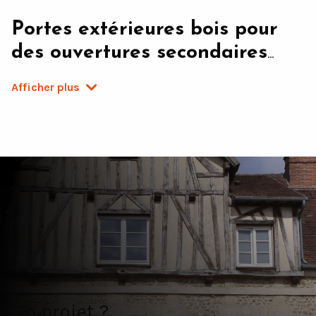
Portes extérieures bois pour
des ouvertures secondaires
optimales
Afficher plus
L’attention donnée à la porte d’entrée d’une maison est
essentielle pour allier élégance, esthétisme et sécurité.
Même si sa fonction est distincte, la porte d’accès
secondaire demande, elle aussi, une vigilance
particulière afin de maintenir une
isolation
, une
longévité
et un
confort
optimal. Ainsi qu’il s’agisse d’une ouverture sur un
Un projet ?
jardin, une terrasse ou un garage, les
portes extérieures