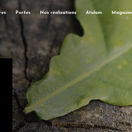
res
Portes
Nos réalisations
Atulam
Magazin