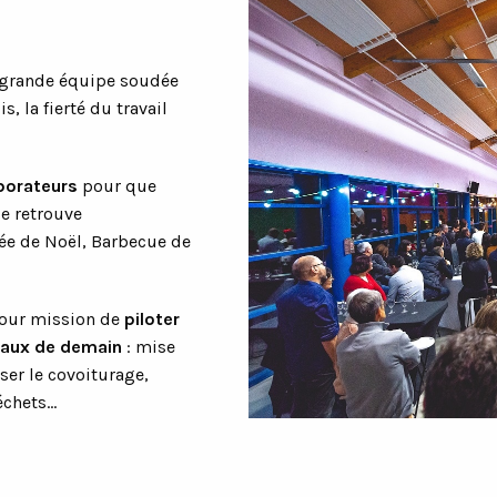
 grande équipe soudée
s, la fierté du travail
aborateurs
pour que
se retrouve
rée de Noël, Barbecue de
our mission de
piloter
étaux de demain
: mise
ser le covoiturage,
déchets…