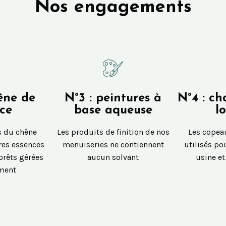
Nos engagements
êne de
N°3 : peintures à
N°4 : ch
ce
base aqueuse
l
s du chêne
Les produits de finition de nos
Les copea
tres essences
menuiseries ne contiennent
utilisés po
orêts gérées
aucun solvant
usine e
ment