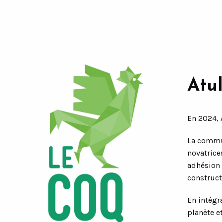
Atu
En 2024, 
La commun
novatrice
adhésion 
construct
En intégr
planète e