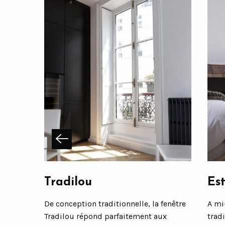
Tradilou
Est
re dans
De conception traditionnelle, la fenêtre
A mi
ptimise
Tradilou répond parfaitement aux
tradi