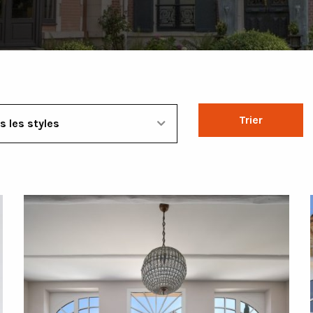
Trier
emeures de caractère
s les styles